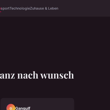
n
sport
Technologie
Zuhause & Leben
 ganz nach wunsch
Gangulf
G