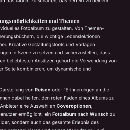
nau das Album zu schaffen, das perfekt zu deinem
ltungsmöglichkeiten und Themen
dividuelles Fotoalbum zu gestalten. Von Themen-
nerungsbüchern
, die wichtige Lebenslektionen
abei. Kreative Gestaltungstools und Vorlagen
rungen in Szene zu setzen und sicherzustellen, dass
 den beliebtesten Ansätzen gehört die Verwendung von
ner Seite kombinieren, um dynamische und
 Darstellung von
Reisen
oder "Erinnerungen an die
önnen dabei helfen, den roten Faden eines Albums zu
 Anbieter eine Auswahl an
Coveroptionen
,
enutzer ermöglicht, ein
Fotoalbum nach Wunsch
zu
ilder, sondern auch das gesamte Erlebnis des