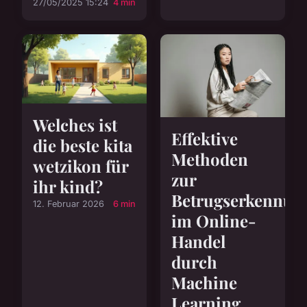
27/05/2025 15:24
4 min
Welches ist
Effektive
die beste kita
Methoden
wetzikon für
zur
ihr kind?
Betrugserkennun
12. Februar 2026
6 min
im Online-
Handel
durch
Machine
Learning