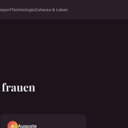
n
sport
Technologie
Zuhause & Leben
e frauen
Auguste
A