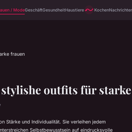
rauen / Mode
Geschäft
Gesundheit
Haustiere
Kochen
Nachrichte
tylishe outfits für stark
e
 Stärke und Individualität. Sie verleihen jedem
unterstreichen Selbstbewusstsein auf eindrucksvolle